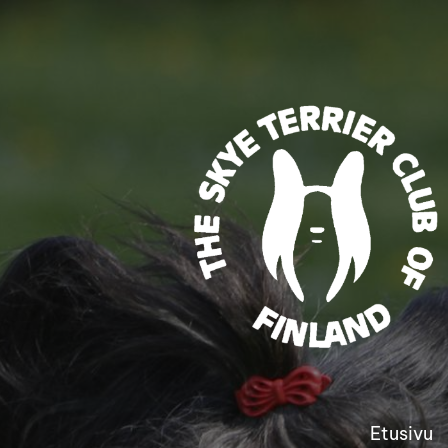
Siirry
sivun
sisältöön
Etusivu