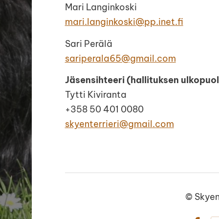
Mari Langinkoski
mari.langinkoski@pp.inet.fi
Sari Perälä
sariperala65@gmail.com
Jäsensihteeri (hallituksen ulkopuo
Tytti Kiviranta
+358 50 401 0080
skyenterrieri@gmail.com
©
Skyen