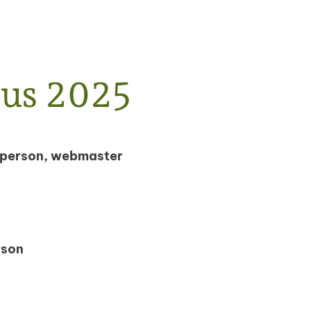
tus 2025
rperson, webmaster
rson