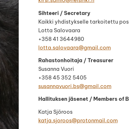
kirsi.sainio@helsinki.fi
Sihteeri / Secretary
Kaikki yhdistykselle tarkoitettu post
Lotta Salovaara
+358 41 3644980
lotta.salovaara@gmail.com
Rahastonhoitaja / Treasurer
Susanna Vuori
+358 45 352 5405
susannavuori.bs@gmail.com
Hallituksen jäsenet / Members of 
Katja Sjöroos
katja.sjoroos@protonmail.com