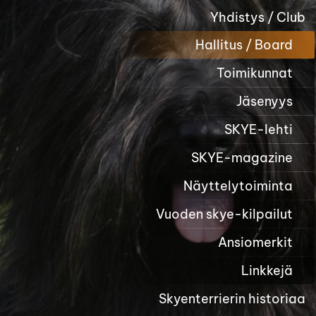
Yhdistys / Club
Hallitus / Board
Toimikunnat
Jäsenyys
SKYE-lehti
SKYE-magazine
Näyttelytoiminta
Vuoden skye-kilpailut
Ansiomerkit
Linkkejä
Skyenterrierin historiaa