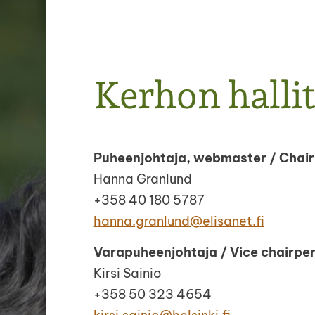
Skyenterrierikerho ry
Kerhon halli
Puheenjohtaja, webmaster / Chai
Hanna Granlund
+358 40 180 5787
hanna.granlund@elisanet.fi
Varapuheenjohtaja / Vice chairpe
Kirsi Sainio
+358 50 323 4654